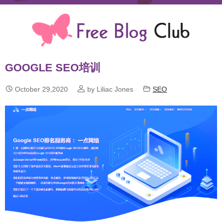
GOOGLE SEO培训



October 29,2020
by Liliac Jones
SEO