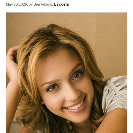
Escorts
May 30,2026
,
by Ben Adams
,