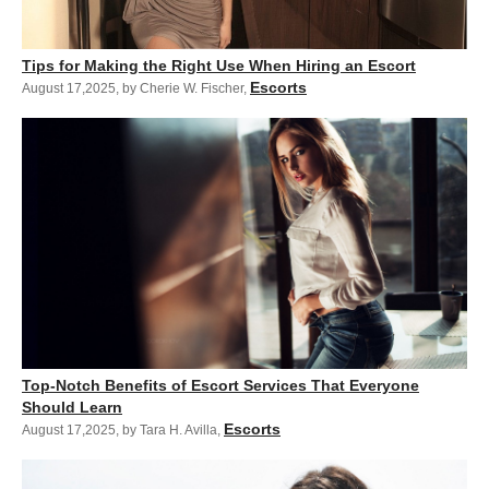
Tips for Making the Right Use When Hiring an Escort
Escorts
August 17,2025
,
by Cherie W. Fischer
,
Top-Notch Benefits of Escort Services That Everyone
Should Learn
Escorts
August 17,2025
,
by Tara H. Avilla
,