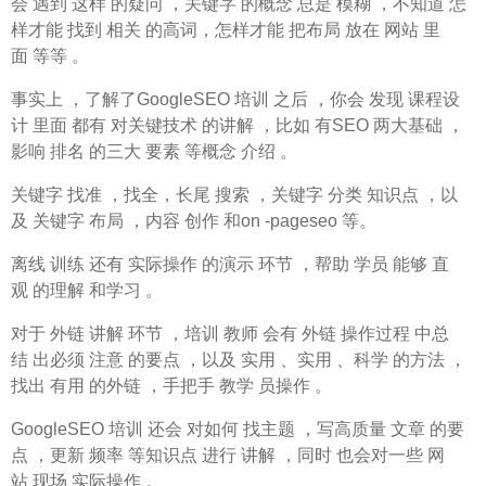
会 遇到 这样 的疑问 ，关键字 的概念 总是 模糊 ，不知道 怎
样才能 找到 相关 的高词，怎样才能 把布局 放在 网站 里
面 等等 。
事实上 ，了解了GoogleSEO 培训 之后 ，你会 发现 课程设
计 里面 都有 对关键技术 的讲解 ，比如 有SEO 两大基础 ，
影响 排名 的三大 要素 等概念 介绍 。
关键字 找准 ，找全，长尾 搜索 ，关键字 分类 知识点 ，以
及 关键字 布局 ，内容 创作 和on -pageseo 等。
离线 训练 还有 实际操作 的演示 环节 ，帮助 学员 能够 直
观 的理解 和学习 。
对于 外链 讲解 环节 ，培训 教师 会有 外链 操作过程 中总
结 出必须 注意 的要点 ，以及 实用 、实用 、科学 的方法 ，
找出 有用 的外链 ，手把手 教学 员操作 。
GoogleSEO 培训 还会 对如何 找主题 ，写高质量 文章 的要
点 ，更新 频率 等知识点 进行 讲解 ，同时 也会对一些 网
站 现场 实际操作 。